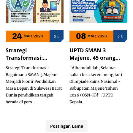
24
08
0
0
MAR
2026
MAR
2026
Strategi
UPTD SMAN 3
Transformasi:
Majene, 45 orang
Bagaimana SMAN 3
Siswa Ikut bersaing
Strategi Transformasi:
"Alhamdulillah, Selamat
Majene Menjadi
OSN Tingkat Kab.
Bagaimana SMAN 3 Majene
kalian bisa keren mengikuti
Pionir Pendidikan
Majene Tahun 2026
Menjadi Pionir Pendidikan
Olimpiade Sains Nasional -
Masa Depan di
Masa Depan di Sulawesi Barat
Kabupaten Majene Tahun
Sulawesi Barat
Dunia pendidikan tengah
2026 (OSN-K)!". UPTD
berada di pers...
Kepala...
Postingan Lama