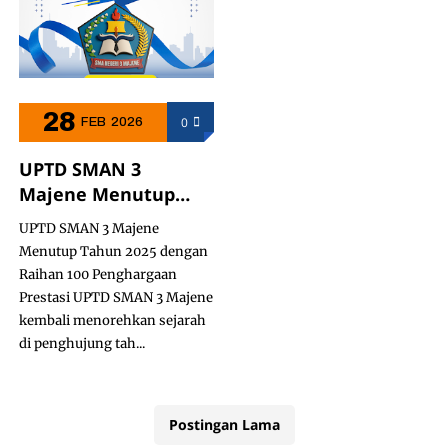
28
0
FEB
2026
UPTD SMAN 3
Majene Menutup
Tahun 2025 dengan
UPTD SMAN 3 Majene
Raihan 100
Menutup Tahun 2025 dengan
Penghargaan
Raihan 100 Penghargaan
Prestasi
Prestasi UPTD SMAN 3 Majene
kembali menorehkan sejarah
di penghujung tah...
Postingan Lama