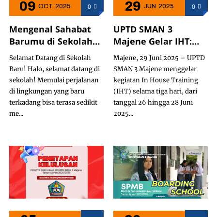
09
29
0
0
OCT
2025
JUN
2025
Mengenal Sahabat
UPTD SMAN 3
Barumu di Sekolah
Majene Gelar IHT:
Guru Wali
Fokus pada
Selamat Datang di Sekolah
Majene, 29 Juni 2025 – UPTD
Kurikulum Satuan
Baru! Halo, selamat datang di
SMAN 3 Majene menggelar
Pendidikan dan
sekolah! Memulai perjalanan
kegiatan In House Training
Pemanfaatan AI
di lingkungan yang baru
(IHT) selama tiga hari, dari
dalam Pembelajaran
terkadang bisa terasa sedikit
tanggal 26 hingga 28 Juni
me...
2025...