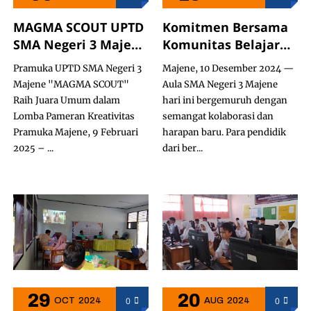
MAGMA SCOUT UPTD
Komitmen Bersama
SMA Negeri 3 Majene
Komunitas Belajar
Raih Juara Umum
SOLID- UPTD SMAN 3
Pramuka UPTD SMA Negeri 3
Majene, 10 Desember 2024 —
dalam Lomba
Majene
Majene "MAGMA SCOUT"
Aula SMA Negeri 3 Majene
Pameran Kreativitas
Raih Juara Umum dalam
hari ini bergemuruh dengan
Pramuka LKPP 1
Lomba Pameran Kreativitas
semangat kolaborasi dan
Pramuka Majene, 9 Februari
harapan baru. Para pendidik
2025 – ...
dari ber...
29
20
0
0
OCT
2024
AUG
2024