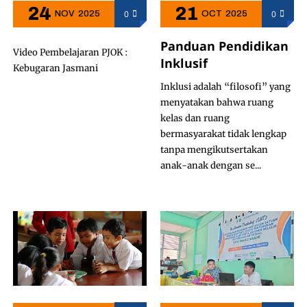
24
21
0
0
NOV
2025
OCT
2025
Panduan Pendidikan
Video Pembelajaran PJOK :
Inklusif
Kebugaran Jasmani
Inklusi adalah “filosofi” yang
menyatakan bahwa ruang
kelas dan ruang
bermasyarakat tidak lengkap
tanpa mengikutsertakan
anak-anak dengan se...