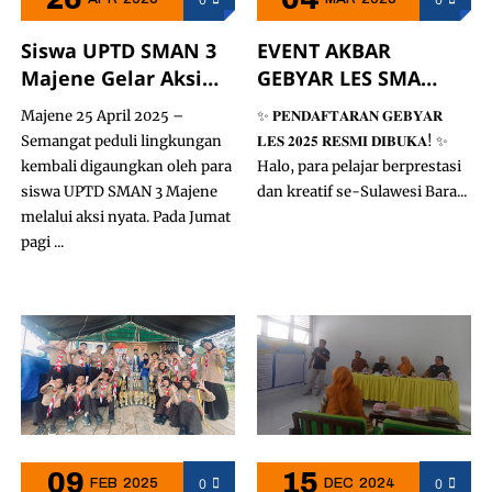
Siswa UPTD SMAN 3
EVENT AKBAR
Majene Gelar Aksi
GEBYAR LES SMA
Bakti Sosial Bersih
Negeri 3 Majene 2025
Majene 25 April 2025 –
✨ 𝐏𝐄𝐍𝐃𝐀𝐅𝐓𝐀𝐑𝐀𝐍 𝐆𝐄𝐁𝐘𝐀𝐑
Lingkungan di Jalan
Semangat peduli lingkungan
𝐋𝐄𝐒 𝟐𝟎𝟐𝟓 𝐑𝐄𝐒𝐌𝐈 𝐃𝐈𝐁𝐔𝐊𝐀! ✨
Letjen Hertasning
kembali digaungkan oleh para
Halo, para pelajar berprestasi
siswa UPTD SMAN 3 Majene
dan kreatif se-Sulawesi Bara...
melalui aksi nyata. Pada Jumat
pagi ...
09
15
0
0
FEB
2025
DEC
2024