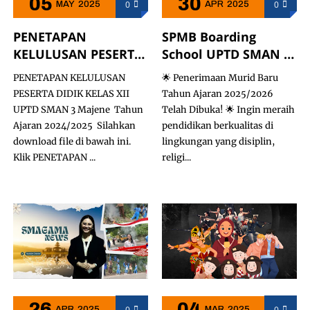
05
30
0
0
MAY
2025
APR
2025
PENETAPAN
SPMB Boarding
KELULUSAN PESERTA
School UPTD SMAN 3
DIDIK KELAS XII UPTD
Majene Telah di
PENETAPAN KELULUSAN
🌟 Penerimaan Murid Baru
SMAN 3 Majene
Buka
PESERTA DIDIK KELAS XII
Tahun Ajaran 2025/2026
UPTD SMAN 3 Majene Tahun
Telah Dibuka! 🌟 Ingin meraih
Ajaran 2024/2025 Silahkan
pendidikan berkualitas di
download file di bawah ini.
lingkungan yang disiplin,
Klik PENETAPAN ...
religi...
26
04
0
0
APR
2025
MAR
2025