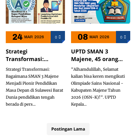
24
08
0
0
MAR
2026
MAR
2026
Strategi
UPTD SMAN 3
Transformasi:
Majene, 45 orang
Bagaimana SMAN 3
Siswa Ikut bersaing
Strategi Transformasi:
"Alhamdulillah, Selamat
Majene Menjadi
OSN Tingkat Kab.
Bagaimana SMAN 3 Majene
kalian bisa keren mengikuti
Pionir Pendidikan
Majene Tahun 2026
Menjadi Pionir Pendidikan
Olimpiade Sains Nasional -
Masa Depan di
Masa Depan di Sulawesi Barat
Kabupaten Majene Tahun
Sulawesi Barat
Dunia pendidikan tengah
2026 (OSN-K)!". UPTD
berada di pers...
Kepala...
Postingan Lama