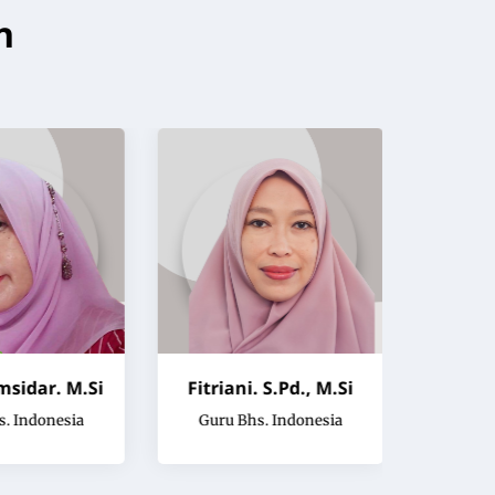
n
msidar. M.Si
Fitriani. S.Pd., M.Si
Asmu
. Indonesia
Guru Bhs. Indonesia
Guru 