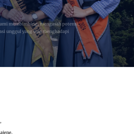
,
ajene.