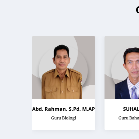
. M.Pd
Abd. Rahman. S.Pd. M.AP
SUHAL.
a
Guru Biologi
Guru Baha