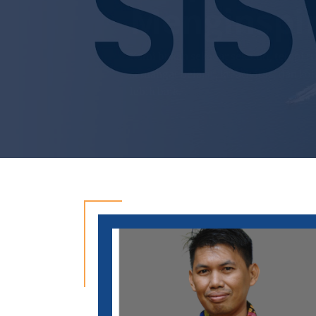
Berdaya Sa
Di sini, setiap siswa adalah bintang
dan membangun karakter untuk menci
tantangan.