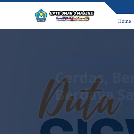
Home
Mewujudk
Cerdas, Be