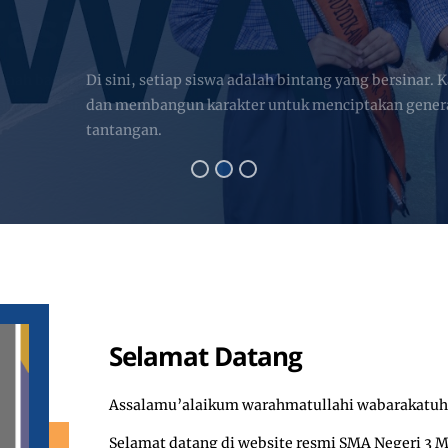
ing
 yang bersinar. Kami membimbing, mengasah potensi,
ptakan generasi unggul yang siap menghadapi
Selamat Datang
Assalamu’alaikum warahmatullahi wabarakatuh
Selamat datang di website resmi SMA Negeri 3 M