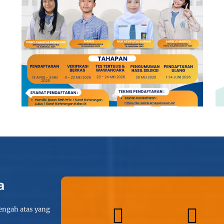
a
engah atas yang